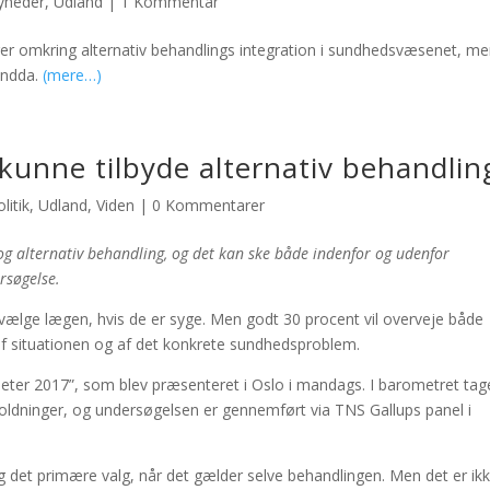
yheder
,
Udland
|
1 Kommentar
er omkring alternativ behandlings integration i sundhedsvæsenet, m
 endda.
(mere…)
unne tilbyde alternativ behandlin
litik
,
Udland
,
Viden
|
0 Kommentarer
 alternativ behandling, og det kan ske både indenfor og udenfor
rsøgelse.
ælge lægen, hvis de er syge. Men godt 30 procent vil overveje både
af situationen og af det konkrete sundhedsproblem.
eter 2017”, som blev præsenteret i Oslo i mandags. I barometret tag
oldninger, og undersøgelsen er gennemført via TNS Gallups panel i
 det primære valg, når det gælder selve behandlingen. Men det er ik