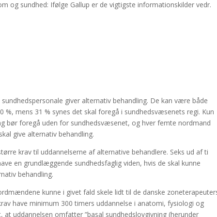
m og sundhed: Ifølge Gallup er de vigtigste informationskilder vedr.
t sundhedspersonale giver alternativ behandling. De kan være både
 %, mens 31 % synes det skal foregå i sundhedsvæsenets regi. Kun
ling bør foregå uden for sundhedsvæsenet, og hver femte nordmand
al give alternativ behandling.
større krav til uddannelserne af alternative behandlere. Seks ud af ti
 have en grundlæggende sundhedsfaglig viden, hvis de skal kunne
rnativ behandling.
ordmændene kunne i givet fald skele lidt til de danske zoneterapeuter
krav have minimum 300 timers uddannelse i anatomi, fysiologi og
gt, at uddannelsen omfatter ”basal sundhedslovgivning (herunder