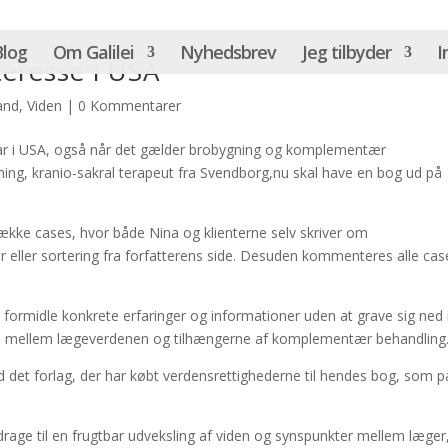
Blog
Om Galilei
Nyhedsbrev
Jeg tilbyder
I
eresse i USA
and
,
Viden
|
0 Kommentarer
har i USA, også når det gælder brobygning og komplementær
ønning, kranio-sakral terapeut fra Svendborg,nu skal have en bog ud på
ække cases, hvor både Nina og klienterne selv skriver om
 eller sortering fra forfatterens side. Desuden kommenteres alle cas
ormidle konkrete erfaringer og informationer uden at grave sig ned 
nen mellem lægeverdenen og tilhængerne af komplementær behandling
d det forlag, der har købt verdensrettighederne til hendes bog, som p
age til en frugtbar udveksling af viden og synspunkter mellem læger