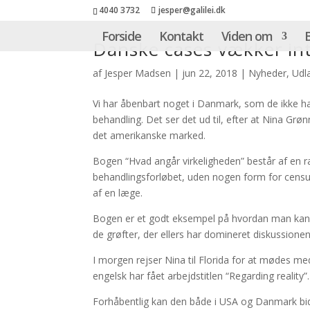
4040 3732
jesper@galilei.dk
Forside
Kontakt
Viden om
Danske cases vækker int
af
Jesper Madsen
|
jun 22, 2018
|
Nyheder
,
Udl
Vi har åbenbart noget i Danmark, som de ikke 
behandling. Det ser det ud til, efter at Nina Gr
det amerikanske marked.
Bogen “Hvad angår virkeligheden” består af en r
behandlingsforløbet, uden nogen form for censur
af en læge.
Bogen er et godt eksempel på hvordan man kan f
de grøfter, der ellers har domineret diskussio
I morgen rejser Nina til Florida for at mødes me
engelsk har fået arbejdstitlen “Regarding reality”.
Forhåbentlig kan den både i USA og Danmark bidr