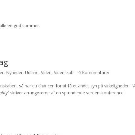
er alle en god sommer.
rag
er
,
Nyheder
,
Udland
,
Viden
,
Videnskab
|
0 Kommentarer
skaben, så har du chancen for at få et andet syn på virkeligheden. ”
ality”
skriver arrangørerne af en spændende verdenskonference i