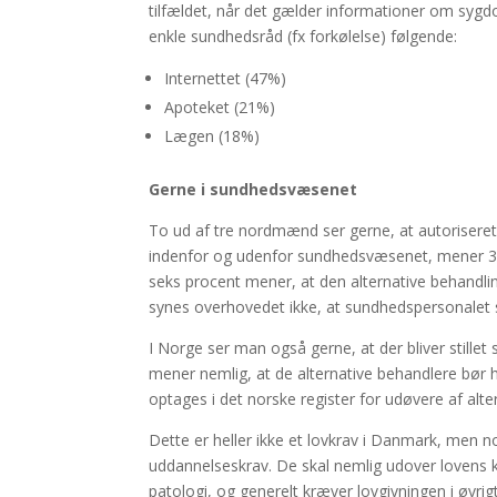
tilfældet, når det gælder informationer om sygdo
enkle sundhedsråd (fx forkølelse) følgende:
Internettet (47%)
Apoteket (21%)
Lægen (18%)
Gerne i
sundhedsvæsenet
To ud af tre nordmænd ser gerne, at autorisere
indenfor og udenfor sundhedsvæsenet, mener 30
seks procent mener, at den alternative behand
synes overhovedet ikke, at sundhedspersonalet sk
I Norge ser man også gerne, at der bliver stillet 
mener nemlig, at de alternative behandlere bør
optages i det norske register for udøvere af alte
Dette er heller ikke et lovkrav i Danmark, men n
uddannelseskrav. De skal nemlig udover lovens 
patologi, og generelt kræver lovgivningen i øvri