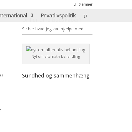
0 emner
nternational
Privatlivspolitik
Driller dine budskaber?
Se her hvad jeg kan hjælpe med
Nyt om alternativ behandling
Sundhed og sammenhæng
es
i
.
Search
Episodes
å
[S2026E2] Den digitale
infektion
,
7. AUGUST 2026