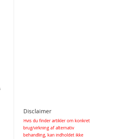
Jesper Odde Madsen
[S2026E1] De hemmelige
stråler
29. JUNI 2026
Jesper Odde Madsen
[S2024E4] Når
videnskaben udvikler sig
11. JULI 2024
Jesper Odde Madsen
LOAD MORE
Previous
Show
Next
Episode
Episodes
Episode
A
Show
List
Podcast
Information
Disclaimer
Hvis du finder artikler om konkret
brug/virkning af alternativ
behandling, kan indholdet ikke