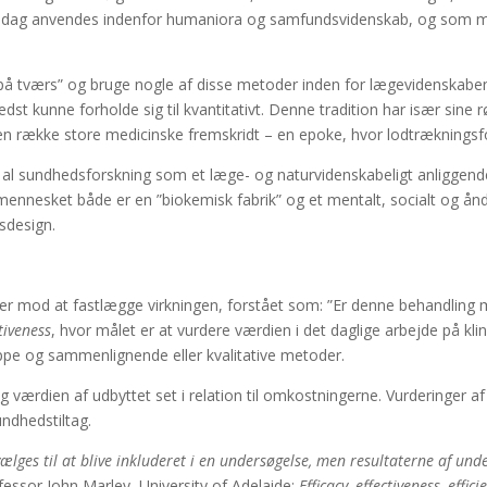
 i dag anvendes indenfor humaniora og samfundsvidenskab, og som 
”gå på tværs” og bruge nogle af disse metoder inden for lægevidenskab
t kunne forholde sig til kvantitativt. Denne tradition har især sine 
 en række store medicinske fremskridt – en epoke, hvor lodtrækningsfo
te al sundhedsforskning som et læge- og naturvidenskabeligt anliggend
 mennesket både er en ”biokemisk fabrik” og et mentalt, socialt og ån
gsdesign.
)
r mod at fastlægge virkningen, forstået som: ”Er denne behandling mer
tiveness
, hvor målet er at vurdere værdien i det daglige arbejde på kli
pe og sammenlignende eller kvalitative metoder.
ig værdien af udbyttet set i relation til omkostningerne. Vurderinger a
undhedstiltag.
ælges til at blive inkluderet i en undersøgelse, men resultaterne af und
fessor John Marley, University of Adelaide:
Efficacy, effectiveness, effici