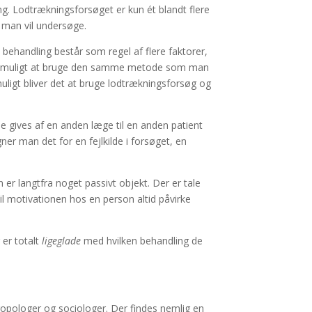
g. Lodtrækningsforsøget er kun ét blandt flere
, man vil undersøge.
 behandling består som regel af flere faktorer,
fte umuligt at bruge den samme metode som man
uligt bliver det at bruge lodtrækningsforsøg og
e gives af en anden læge til en anden patient
r man det for en fejlkilde i forsøget, en
r langtfra noget passivt objekt. Der er tale
l motivationen hos en person altid påvirke
r er totalt
ligeglade
med hvilken behandling de
opologer og sociologer. Der findes nemlig en