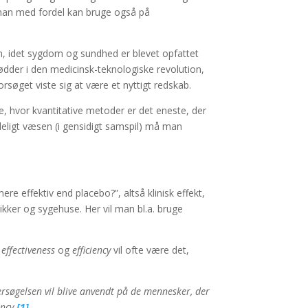
man med fordel kan bruge også på
en, idet sygdom og sundhed er blevet opfattet
rødder i den medicinsk-teknologiske revolution,
rsøget viste sig at være et nyttigt redskab.
e, hvor kvantitative metoder er det eneste, der
deligt væsen (i gensidigt samspil) må man
e effektiv end placebo?”, altså klinisk effekt,
nikker og sygehuse. Her vil man bl.a. bruge
f
effectiveness
og
efficiency
vil ofte være det,
ersøgelsen vil blive anvendt på de mennesker, der
ency.
[1]