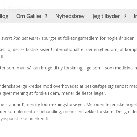
i fokus
Blog
Om Galilei
Nyhedsbrev
Jeg tilbyder
I
råde. Og håret bliver absolut ikke kortere, når vi snakker om forsknin
or svært kan det være
? spurgte et folketingsmedlem for nogle år siden.
el: Jo, det
er
faktisk svært! Internationalt er der enighed om, at kom
dt:
nter som man så kan bruge til ny forskning, lige som i som medicinalind
videnskabelige kredse mod overhovedet at beskæftige sig seriøst med
kke giver mening at forske i dem, mener de fleste læger.
ne standard”, nemlig lodtrækningsforsøget. Metoden fejler ikke noge
nder komplementær behandling, mener en række forskere. Det gælder 
synspunkt ikke anerkendt.