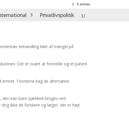
0 emner
nternational
Privatlivspolitik
g i komplementær behandling. Det store spørgsmål
plementær behandling lider af mangel på
ustrien. Det er svært at forestille sig et patent
 emnet. Teorierne bag de alternative
t, den kan bare sjældent bruges ved
dog ikke de forskere og læger, der er højt