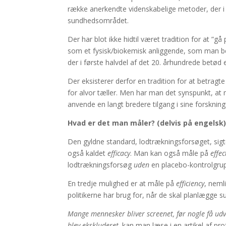
række anerkendte videnskabelige metoder, der
sundhedsområdet.
Der har blot ikke hidtil været tradition for at 
som et fysisk/biokemisk anliggende, som man beds
der i første halvdel af det 20. århundrede betød
Der eksisterer derfor en tradition for at betrag
for alvor tæller. Men har man det synspunkt, at
anvende en langt bredere tilgang i sine forsknin
Hvad er det man måler? (delvis på engelsk
Den gyldne standard, lodtrækningsforsøget, sigte
også kaldet
efficacy
. Man kan også måle på
effec
lodtrækningsforsøg
uden
en placebo-kontrolgrup
En tredje mulighed er at måle på
efficiency
, neml
politikerne har brug for, når de skal planlægge s
Mange mennesker bliver screenet, før nogle få udv
blev ekskluderet,
kan man læse i en artikel af pro