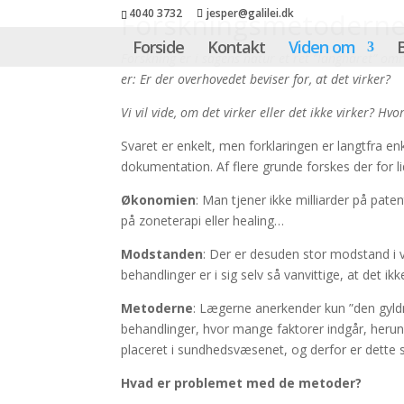
4040 3732
jesper@galilei.dk
Forskningsmetoderne 
Forside
Kontakt
Viden om
Forskning er i sagens natur et ret ”langhåret” om
er: Er der overhovedet beviser for, at det virker?
Vi vil vide, om det virker eller det ikke virker? Hv
Svaret er enkelt, men forklaringen er langtfra enk
dokumentation. Af flere grunde forskes der for li
Økonomien
: Man tjener ikke milliarder på pate
på zoneterapi eller healing…
Modstanden
: Der er desuden stor modstand i 
behandlinger er i sig selv så vanvittige, at det i
Metoderne
: Lægerne anerkender kun ”den gyld
behandlinger, hvor mange faktorer indgår, heru
placeret i sundhedsvæsenet, og derfor er dette 
Hvad er problemet med de metoder?