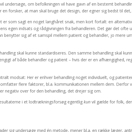
il undersøge, om befolkningen vil have gavn af en bestemt behandlin
 en forsker, at man skal bruge det design, der egner sig bedst til det
t er som sagt en noget langhåret snak, men kort fortalt: en alternativ
tientens egen indsats og rådgivningen fra behandleren. Det gør det o
an benytter sig af et samspil mellem patient og behandler, jo mere um
ehandling skal kunne standardiseres. Den samme behandling skal kunn
gigt af både behandler og patient – hvis der er en afhængighed, regne
t modsat: Her er enhver behandling noget individuelt, og patienten e
omfatter flere faktorer, bl.a. kommunikationen mellem dem. Derfor vi
er negativ over for den behandling, det drejer sig om.
resultaterne i et lodtrækningsforsøg egentlig
kun
vil gælde for folk, de
 lader sig undersøge med én metode, mener bl.a. en række læger, antr