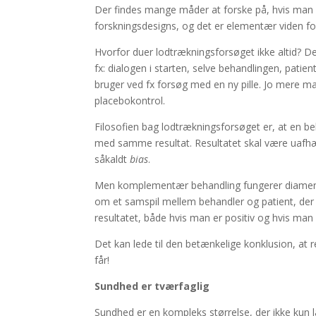
Der findes mange måder at forske på, hvis man v
forskningsdesigns, og det er elementær viden for
Hvorfor duer lodtrækningsforsøget ikke altid? De
fx: dialogen i starten, selve behandlingen, pa
bruger ved fx forsøg med en ny pille. Jo mere m
placebokontrol.
Filosofien bag lodtrækningsforsøget er, at en b
med samme resultat. Resultatet skal være uafhæn
såkaldt
bias
.
Men komplementær behandling fungerer diamentral
om et samspil mellem behandler og patient, der 
resultatet, både hvis man er positiv og hvis man 
Det kan lede til den betænkelige konklusion, at 
får!
Sundhed er tværfaglig
Sundhed er en kompleks størrelse, der ikke kun