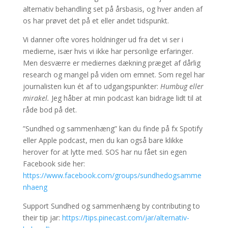
alternativ behandling set på årsbasis, og hver anden af
os har prøvet det på et eller andet tidspunkt.
Vi danner ofte vores holdninger ud fra det vi ser i
medierne, især hvis vi ikke har personlige erfaringer.
Men desværre er mediernes dækning præget af dårlig
research og mangel på viden om emnet. Som regel har
journalisten kun ét af to udgangspunkter:
Humbug eller
mirakel.
Jeg håber at min podcast kan bidrage lidt til at
råde bod på det.
”Sundhed og sammenhæng” kan du finde på fx Spotify
eller Apple podcast, men du kan også bare klikke
herover for at lytte med. SOS har nu fået sin egen
Facebook side her:
https://www.facebook.com/groups/sundhedogsamme
nhaeng
Support Sundhed og sammenhæng by contributing to
their tip jar:
https://tips.pinecast.com/jar/alternativ-