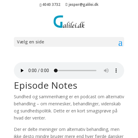
4040 3732
jesper@galilei.dk
Sundhed og
sammenhæng – trailer
Vælg en side
af
|
jan 10, 2023
|
0 Kommentarer
Episode Notes
Sundhed og sammenhæng er en podcast om alternativ
behandling – om mennesker, behandlinger, videnskab
og sundhedspolitik. Dette er en kort smagsprøve på
hvad der venter.
Der er delte meninger om alternativ behandling, men
ikke desto mindre bruger mere end hver fjerde dansker